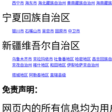
西宁市
海东市
海北藏族自治州
黄南藏族自治州
海南藏族
宁夏回族自治区
银川市
石嘴山市
吴忠市
固原市
中卫市
新疆维吾尔自治区
乌鲁木齐市
克拉玛依市
吐鲁番地区
哈密地区
昌吉回族自
克孜自治州
喀什地区
和田地区
伊犁哈萨克自治州
塔城地区
阿勒泰地区
直辖县级
免责声明：
网页内的所有信息均为用