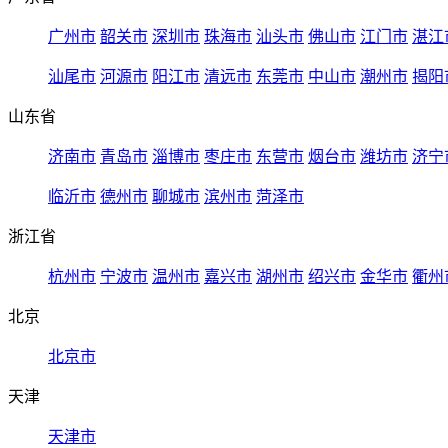
广州市
韶关市
深圳市
珠海市
汕头市
佛山市
江门市
湛江
汕尾市
河源市
阳江市
清远市
东莞市
中山市
潮州市
揭阳
山东省
济南市
青岛市
淄博市
枣庄市
东营市
烟台市
潍坊市
济宁
临沂市
德州市
聊城市
滨州市
菏泽市
浙江省
杭州市
宁波市
温州市
嘉兴市
湖州市
绍兴市
金华市
衢州
北京
北京市
天津
天津市