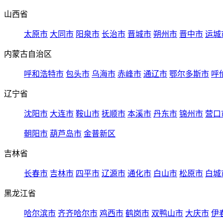
山西省
太原市
大同市
阳泉市
长治市
晋城市
朔州市
晋中市
运城
内蒙古自治区
呼和浩特市
包头市
乌海市
赤峰市
通辽市
鄂尔多斯市
呼
辽宁省
沈阳市
大连市
鞍山市
抚顺市
本溪市
丹东市
锦州市
营口
朝阳市
葫芦岛市
金普新区
吉林省
长春市
吉林市
四平市
辽源市
通化市
白山市
松原市
白城
黑龙江省
哈尔滨市
齐齐哈尔市
鸡西市
鹤岗市
双鸭山市
大庆市
伊