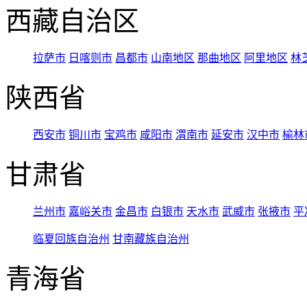
西藏自治区
拉萨市
日喀则市
昌都市
山南地区
那曲地区
阿里地区
林
陕西省
西安市
铜川市
宝鸡市
咸阳市
渭南市
延安市
汉中市
榆林
甘肃省
兰州市
嘉峪关市
金昌市
白银市
天水市
武威市
张掖市
平
临夏回族自治州
甘南藏族自治州
青海省