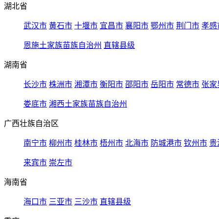
湖北省
武汉市
黄石市
十堰市
宜昌市
襄阳市
鄂州市
荆门市
孝感
恩施土家族苗族自治州
直辖县级
湖南省
长沙市
株洲市
湘潭市
衡阳市
邵阳市
岳阳市
常德市
张家
娄底市
湘西土家族苗族自治州
广西壮族自治区
南宁市
柳州市
桂林市
梧州市
北海市
防城港市
钦州市
贵
来宾市
崇左市
海南省
海口市
三亚市
三沙市
直辖县级