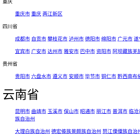
重庆
重庆市
重庆
两江新区
四川省
成都市
自贡市
攀枝花市
泸州市
德阳市
绵阳市
广元市
遂
宜宾市
广安市
达州市
雅安市
巴中市
资阳市
阿坝藏族羌
贵州省
贵阳市
六盘水市
遵义市
安顺市
毕节市
铜仁市
黔西南布
云南省
昆明市
曲靖市
玉溪市
保山市
昭通市
丽江市
普洱市
临沧
族自治州
大理白族自治州
德宏傣族景颇族自治州
怒江傈僳族自治