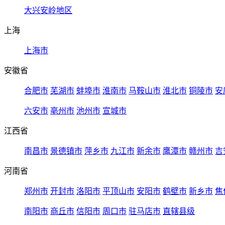
大兴安岭地区
上海
上海市
安徽省
合肥市
芜湖市
蚌埠市
淮南市
马鞍山市
淮北市
铜陵市
安
六安市
亳州市
池州市
宣城市
江西省
南昌市
景德镇市
萍乡市
九江市
新余市
鹰潭市
赣州市
吉
河南省
郑州市
开封市
洛阳市
平顶山市
安阳市
鹤壁市
新乡市
焦
南阳市
商丘市
信阳市
周口市
驻马店市
直辖县级