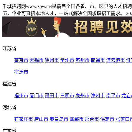
千城招聘网www.zpw.net是覆盖全国各省、市、区县的人
历，企业可直招本地人才，一站式解决全国求职招工需求。 2026
江苏省
南京市
无锡市
徐州市
常州市
苏州市
南通市
连云港市
淮
宿迁市
福建省
福州市
厦门市
莆田市
三明市
泉州市
漳州市
南平市
龙岩
河北省
石家庄市
唐山市
秦皇岛市
邯郸市
邢台市
保定市
张家口
广东省