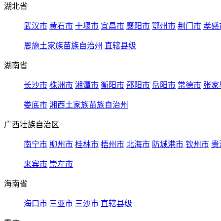
湖北省
武汉市
黄石市
十堰市
宜昌市
襄阳市
鄂州市
荆门市
孝感
恩施土家族苗族自治州
直辖县级
湖南省
长沙市
株洲市
湘潭市
衡阳市
邵阳市
岳阳市
常德市
张家
娄底市
湘西土家族苗族自治州
广西壮族自治区
南宁市
柳州市
桂林市
梧州市
北海市
防城港市
钦州市
贵
来宾市
崇左市
海南省
海口市
三亚市
三沙市
直辖县级