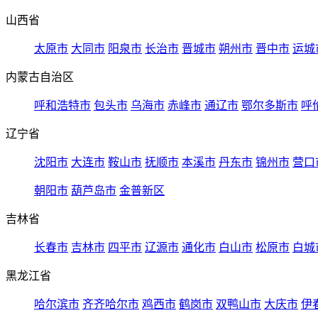
山西省
太原市
大同市
阳泉市
长治市
晋城市
朔州市
晋中市
运城
内蒙古自治区
呼和浩特市
包头市
乌海市
赤峰市
通辽市
鄂尔多斯市
呼
辽宁省
沈阳市
大连市
鞍山市
抚顺市
本溪市
丹东市
锦州市
营口
朝阳市
葫芦岛市
金普新区
吉林省
长春市
吉林市
四平市
辽源市
通化市
白山市
松原市
白城
黑龙江省
哈尔滨市
齐齐哈尔市
鸡西市
鹤岗市
双鸭山市
大庆市
伊