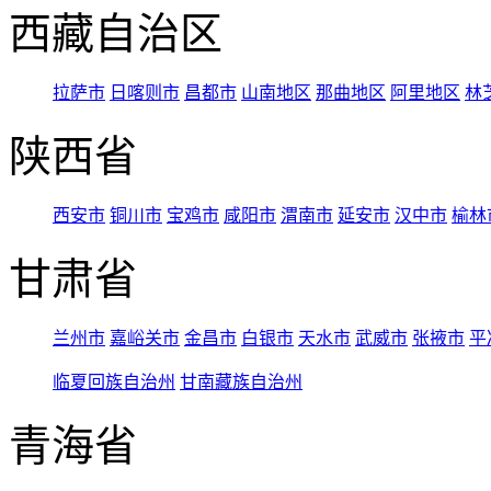
西藏自治区
拉萨市
日喀则市
昌都市
山南地区
那曲地区
阿里地区
林
陕西省
西安市
铜川市
宝鸡市
咸阳市
渭南市
延安市
汉中市
榆林
甘肃省
兰州市
嘉峪关市
金昌市
白银市
天水市
武威市
张掖市
平
临夏回族自治州
甘南藏族自治州
青海省