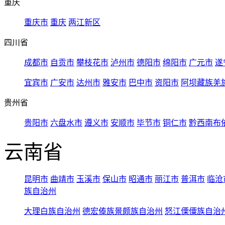
重庆
重庆市
重庆
两江新区
四川省
成都市
自贡市
攀枝花市
泸州市
德阳市
绵阳市
广元市
遂
宜宾市
广安市
达州市
雅安市
巴中市
资阳市
阿坝藏族羌
贵州省
贵阳市
六盘水市
遵义市
安顺市
毕节市
铜仁市
黔西南布
云南省
昆明市
曲靖市
玉溪市
保山市
昭通市
丽江市
普洱市
临沧
族自治州
大理白族自治州
德宏傣族景颇族自治州
怒江傈僳族自治