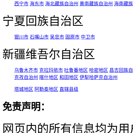
西宁市
海东市
海北藏族自治州
黄南藏族自治州
海南藏族
宁夏回族自治区
银川市
石嘴山市
吴忠市
固原市
中卫市
新疆维吾尔自治区
乌鲁木齐市
克拉玛依市
吐鲁番地区
哈密地区
昌吉回族自
克孜自治州
喀什地区
和田地区
伊犁哈萨克自治州
塔城地区
阿勒泰地区
直辖县级
免责声明：
网页内的所有信息均为用