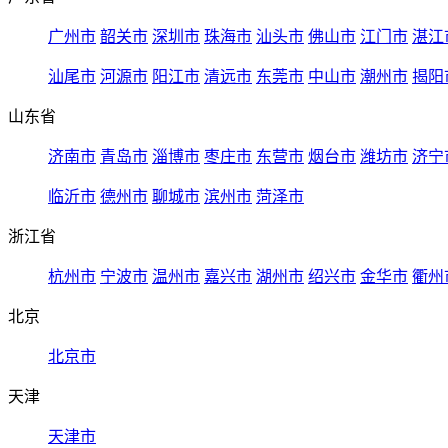
广州市
韶关市
深圳市
珠海市
汕头市
佛山市
江门市
湛江
汕尾市
河源市
阳江市
清远市
东莞市
中山市
潮州市
揭阳
山东省
济南市
青岛市
淄博市
枣庄市
东营市
烟台市
潍坊市
济宁
临沂市
德州市
聊城市
滨州市
菏泽市
浙江省
杭州市
宁波市
温州市
嘉兴市
湖州市
绍兴市
金华市
衢州
北京
北京市
天津
天津市