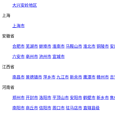
大兴安岭地区
上海
上海市
安徽省
合肥市
芜湖市
蚌埠市
淮南市
马鞍山市
淮北市
铜陵市
安
六安市
亳州市
池州市
宣城市
江西省
南昌市
景德镇市
萍乡市
九江市
新余市
鹰潭市
赣州市
吉
河南省
郑州市
开封市
洛阳市
平顶山市
安阳市
鹤壁市
新乡市
焦
南阳市
商丘市
信阳市
周口市
驻马店市
直辖县级