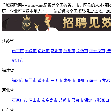
千城招聘网www.zpw.net是覆盖全国各省、市、区县的人
历，企业可直招本地人才，一站式解决全国求职招工需求。 2026
江苏省
南京市
无锡市
徐州市
常州市
苏州市
南通市
连云港市
淮
宿迁市
福建省
福州市
厦门市
莆田市
三明市
泉州市
漳州市
南平市
龙岩
河北省
石家庄市
唐山市
秦皇岛市
邯郸市
邢台市
保定市
张家口
广东省