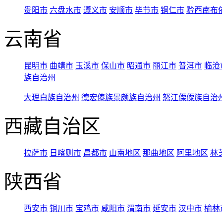
贵阳市
六盘水市
遵义市
安顺市
毕节市
铜仁市
黔西南布
云南省
昆明市
曲靖市
玉溪市
保山市
昭通市
丽江市
普洱市
临沧
族自治州
大理白族自治州
德宏傣族景颇族自治州
怒江傈僳族自治
西藏自治区
拉萨市
日喀则市
昌都市
山南地区
那曲地区
阿里地区
林
陕西省
西安市
铜川市
宝鸡市
咸阳市
渭南市
延安市
汉中市
榆林