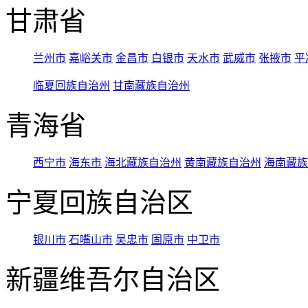
甘肃省
兰州市
嘉峪关市
金昌市
白银市
天水市
武威市
张掖市
平
临夏回族自治州
甘南藏族自治州
青海省
西宁市
海东市
海北藏族自治州
黄南藏族自治州
海南藏族
宁夏回族自治区
银川市
石嘴山市
吴忠市
固原市
中卫市
新疆维吾尔自治区