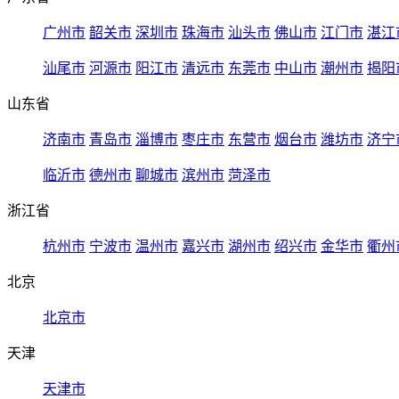
广州市
韶关市
深圳市
珠海市
汕头市
佛山市
江门市
湛江
汕尾市
河源市
阳江市
清远市
东莞市
中山市
潮州市
揭阳
山东省
济南市
青岛市
淄博市
枣庄市
东营市
烟台市
潍坊市
济宁
临沂市
德州市
聊城市
滨州市
菏泽市
浙江省
杭州市
宁波市
温州市
嘉兴市
湖州市
绍兴市
金华市
衢州
北京
北京市
天津
天津市