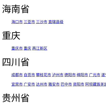
海南省
海口市
三亚市
三沙市
直辖县级
重庆
重庆市
重庆
两江新区
四川省
成都市
自贡市
攀枝花市
泸州市
德阳市
绵阳市
广元市
遂
宜宾市
广安市
达州市
雅安市
巴中市
资阳市
阿坝藏族羌
贵州省