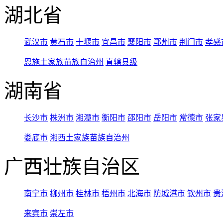
湖北省
武汉市
黄石市
十堰市
宜昌市
襄阳市
鄂州市
荆门市
孝感
恩施土家族苗族自治州
直辖县级
湖南省
长沙市
株洲市
湘潭市
衡阳市
邵阳市
岳阳市
常德市
张家
娄底市
湘西土家族苗族自治州
广西壮族自治区
南宁市
柳州市
桂林市
梧州市
北海市
防城港市
钦州市
贵
来宾市
崇左市