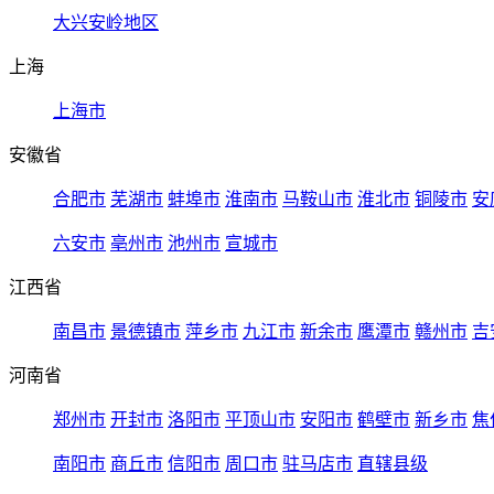
大兴安岭地区
上海
上海市
安徽省
合肥市
芜湖市
蚌埠市
淮南市
马鞍山市
淮北市
铜陵市
安
六安市
亳州市
池州市
宣城市
江西省
南昌市
景德镇市
萍乡市
九江市
新余市
鹰潭市
赣州市
吉
河南省
郑州市
开封市
洛阳市
平顶山市
安阳市
鹤壁市
新乡市
焦
南阳市
商丘市
信阳市
周口市
驻马店市
直辖县级