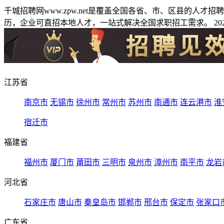
千城招聘网www.zpw.net是覆盖全国各省、市、区县的人
历，企业可直招本地人才，一站式解决全国求职招工需求。 2026
江苏省
南京市
无锡市
徐州市
常州市
苏州市
南通市
连云港市
淮
宿迁市
福建省
福州市
厦门市
莆田市
三明市
泉州市
漳州市
南平市
龙岩
河北省
石家庄市
唐山市
秦皇岛市
邯郸市
邢台市
保定市
张家口
广东省