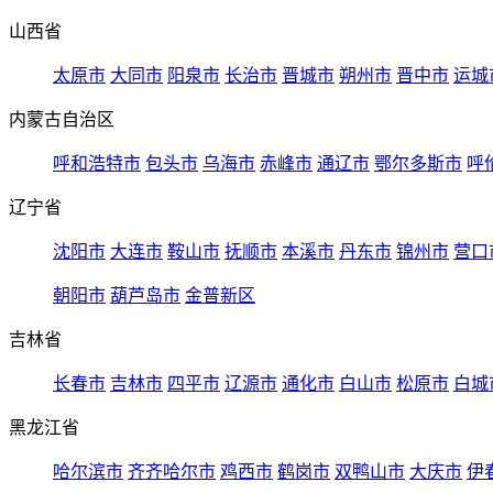
山西省
太原市
大同市
阳泉市
长治市
晋城市
朔州市
晋中市
运城
内蒙古自治区
呼和浩特市
包头市
乌海市
赤峰市
通辽市
鄂尔多斯市
呼
辽宁省
沈阳市
大连市
鞍山市
抚顺市
本溪市
丹东市
锦州市
营口
朝阳市
葫芦岛市
金普新区
吉林省
长春市
吉林市
四平市
辽源市
通化市
白山市
松原市
白城
黑龙江省
哈尔滨市
齐齐哈尔市
鸡西市
鹤岗市
双鸭山市
大庆市
伊