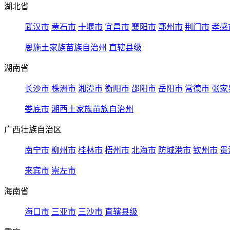
湖北省
武汉市
黄石市
十堰市
宜昌市
襄阳市
鄂州市
荆门市
孝感
恩施土家族苗族自治州
直辖县级
湖南省
长沙市
株洲市
湘潭市
衡阳市
邵阳市
岳阳市
常德市
张家
娄底市
湘西土家族苗族自治州
广西壮族自治区
南宁市
柳州市
桂林市
梧州市
北海市
防城港市
钦州市
贵
来宾市
崇左市
海南省
海口市
三亚市
三沙市
直辖县级