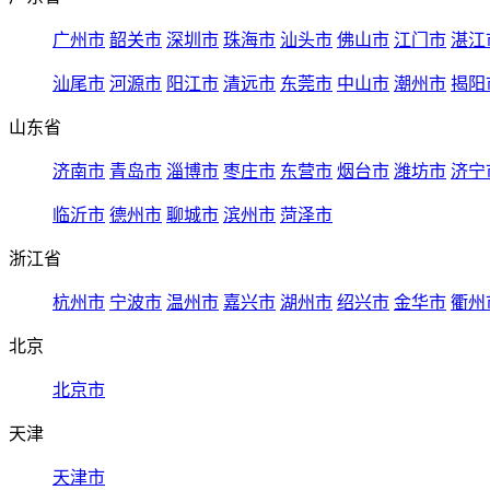
广州市
韶关市
深圳市
珠海市
汕头市
佛山市
江门市
湛江
汕尾市
河源市
阳江市
清远市
东莞市
中山市
潮州市
揭阳
山东省
济南市
青岛市
淄博市
枣庄市
东营市
烟台市
潍坊市
济宁
临沂市
德州市
聊城市
滨州市
菏泽市
浙江省
杭州市
宁波市
温州市
嘉兴市
湖州市
绍兴市
金华市
衢州
北京
北京市
天津
天津市