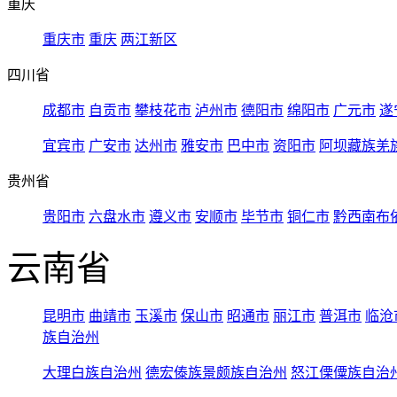
重庆
重庆市
重庆
两江新区
四川省
成都市
自贡市
攀枝花市
泸州市
德阳市
绵阳市
广元市
遂
宜宾市
广安市
达州市
雅安市
巴中市
资阳市
阿坝藏族羌
贵州省
贵阳市
六盘水市
遵义市
安顺市
毕节市
铜仁市
黔西南布
云南省
昆明市
曲靖市
玉溪市
保山市
昭通市
丽江市
普洱市
临沧
族自治州
大理白族自治州
德宏傣族景颇族自治州
怒江傈僳族自治