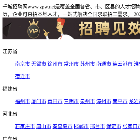
千城招聘网www.zpw.net是覆盖全国各省、市、区县的人
历，企业可直招本地人才，一站式解决全国求职招工需求。 2026
江苏省
南京市
无锡市
徐州市
常州市
苏州市
南通市
连云港市
淮
宿迁市
福建省
福州市
厦门市
莆田市
三明市
泉州市
漳州市
南平市
龙岩
河北省
石家庄市
唐山市
秦皇岛市
邯郸市
邢台市
保定市
张家口
广东省