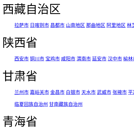
西藏自治区
拉萨市
日喀则市
昌都市
山南地区
那曲地区
阿里地区
林
陕西省
西安市
铜川市
宝鸡市
咸阳市
渭南市
延安市
汉中市
榆林
甘肃省
兰州市
嘉峪关市
金昌市
白银市
天水市
武威市
张掖市
平
临夏回族自治州
甘南藏族自治州
青海省