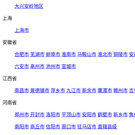
大兴安岭地区
上海
上海市
安徽省
合肥市
芜湖市
蚌埠市
淮南市
马鞍山市
淮北市
铜陵市
安
六安市
亳州市
池州市
宣城市
江西省
南昌市
景德镇市
萍乡市
九江市
新余市
鹰潭市
赣州市
吉
河南省
郑州市
开封市
洛阳市
平顶山市
安阳市
鹤壁市
新乡市
焦
南阳市
商丘市
信阳市
周口市
驻马店市
直辖县级