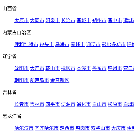
山西省
太原市
大同市
阳泉市
长治市
晋城市
朔州市
晋中市
运城
内蒙古自治区
呼和浩特市
包头市
乌海市
赤峰市
通辽市
鄂尔多斯市
呼
辽宁省
沈阳市
大连市
鞍山市
抚顺市
本溪市
丹东市
锦州市
营口
朝阳市
葫芦岛市
金普新区
吉林省
长春市
吉林市
四平市
辽源市
通化市
白山市
松原市
白城
黑龙江省
哈尔滨市
齐齐哈尔市
鸡西市
鹤岗市
双鸭山市
大庆市
伊