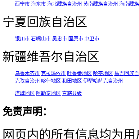
西宁市
海东市
海北藏族自治州
黄南藏族自治州
海南藏族
宁夏回族自治区
银川市
石嘴山市
吴忠市
固原市
中卫市
新疆维吾尔自治区
乌鲁木齐市
克拉玛依市
吐鲁番地区
哈密地区
昌吉回族自
克孜自治州
喀什地区
和田地区
伊犁哈萨克自治州
塔城地区
阿勒泰地区
直辖县级
免责声明：
网页内的所有信息均为用