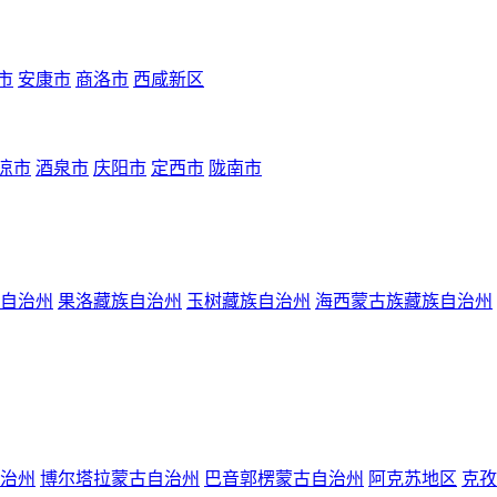
市
安康市
商洛市
西咸新区
凉市
酒泉市
庆阳市
定西市
陇南市
自治州
果洛藏族自治州
玉树藏族自治州
海西蒙古族藏族自治州
治州
博尔塔拉蒙古自治州
巴音郭楞蒙古自治州
阿克苏地区
克孜