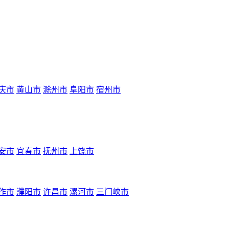
庆市
黄山市
滁州市
阜阳市
宿州市
安市
宜春市
抚州市
上饶市
作市
濮阳市
许昌市
漯河市
三门峡市