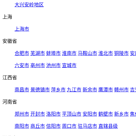
大兴安岭地区
上海
上海市
安徽省
合肥市
芜湖市
蚌埠市
淮南市
马鞍山市
淮北市
铜陵市
安
六安市
亳州市
池州市
宣城市
江西省
南昌市
景德镇市
萍乡市
九江市
新余市
鹰潭市
赣州市
吉
河南省
郑州市
开封市
洛阳市
平顶山市
安阳市
鹤壁市
新乡市
焦
南阳市
商丘市
信阳市
周口市
驻马店市
直辖县级