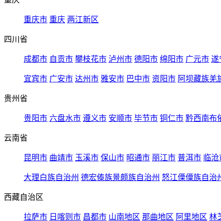
重庆市
重庆
两江新区
四川省
成都市
自贡市
攀枝花市
泸州市
德阳市
绵阳市
广元市
遂
宜宾市
广安市
达州市
雅安市
巴中市
资阳市
阿坝藏族羌
贵州省
贵阳市
六盘水市
遵义市
安顺市
毕节市
铜仁市
黔西南布
云南省
昆明市
曲靖市
玉溪市
保山市
昭通市
丽江市
普洱市
临沧
大理白族自治州
德宏傣族景颇族自治州
怒江傈僳族自治
西藏自治区
拉萨市
日喀则市
昌都市
山南地区
那曲地区
阿里地区
林