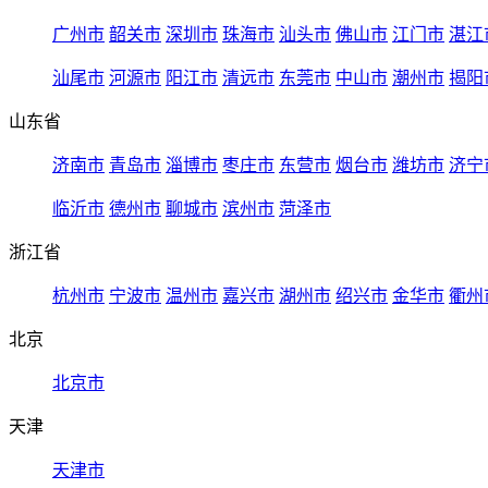
广州市
韶关市
深圳市
珠海市
汕头市
佛山市
江门市
湛江
汕尾市
河源市
阳江市
清远市
东莞市
中山市
潮州市
揭阳
山东省
济南市
青岛市
淄博市
枣庄市
东营市
烟台市
潍坊市
济宁
临沂市
德州市
聊城市
滨州市
菏泽市
浙江省
杭州市
宁波市
温州市
嘉兴市
湖州市
绍兴市
金华市
衢州
北京
北京市
天津
天津市