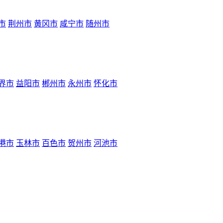
市
荆州市
黄冈市
咸宁市
随州市
界市
益阳市
郴州市
永州市
怀化市
港市
玉林市
百色市
贺州市
河池市