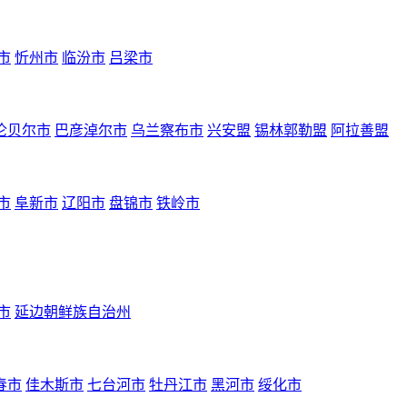
市
忻州市
临汾市
吕梁市
伦贝尔市
巴彦淖尔市
乌兰察布市
兴安盟
锡林郭勒盟
阿拉善盟
市
阜新市
辽阳市
盘锦市
铁岭市
市
延边朝鲜族自治州
春市
佳木斯市
七台河市
牡丹江市
黑河市
绥化市