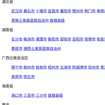
湖北省
武汉市
黄石市
十堰市
宜昌市
襄阳市
鄂州市
荆门市
孝感
恩施土家族苗族自治州
直辖县级
湖南省
长沙市
株洲市
湘潭市
衡阳市
邵阳市
岳阳市
常德市
张家
娄底市
湘西土家族苗族自治州
广西壮族自治区
南宁市
柳州市
桂林市
梧州市
北海市
防城港市
钦州市
贵
来宾市
崇左市
海南省
海口市
三亚市
三沙市
直辖县级
重庆