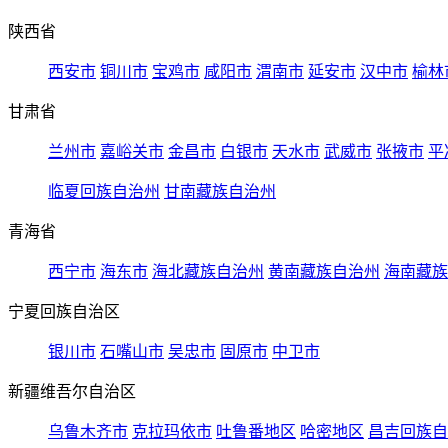
陕西省
西安市
铜川市
宝鸡市
咸阳市
渭南市
延安市
汉中市
榆林
甘肃省
兰州市
嘉峪关市
金昌市
白银市
天水市
武威市
张掖市
平
临夏回族自治州
甘南藏族自治州
青海省
西宁市
海东市
海北藏族自治州
黄南藏族自治州
海南藏族
宁夏回族自治区
银川市
石嘴山市
吴忠市
固原市
中卫市
新疆维吾尔自治区
乌鲁木齐市
克拉玛依市
吐鲁番地区
哈密地区
昌吉回族自