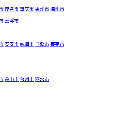
市
茂名市
肇庆市
惠州市
梅州市
市
云浮市
市
泰安市
威海市
日照市
莱芜市
市
舟山市
台州市
丽水市