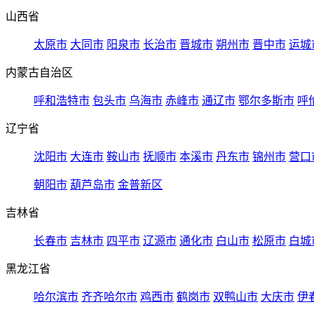
山西省
太原市
大同市
阳泉市
长治市
晋城市
朔州市
晋中市
运城
内蒙古自治区
呼和浩特市
包头市
乌海市
赤峰市
通辽市
鄂尔多斯市
呼
辽宁省
沈阳市
大连市
鞍山市
抚顺市
本溪市
丹东市
锦州市
营口
朝阳市
葫芦岛市
金普新区
吉林省
长春市
吉林市
四平市
辽源市
通化市
白山市
松原市
白城
黑龙江省
哈尔滨市
齐齐哈尔市
鸡西市
鹤岗市
双鸭山市
大庆市
伊