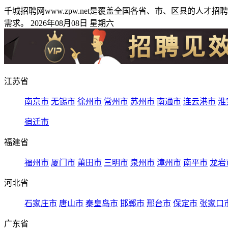
千城招聘网www.zpw.net是覆盖全国各省、市、区县的
需求。 2026年08月08日 星期六
江苏省
南京市
无锡市
徐州市
常州市
苏州市
南通市
连云港市
淮
宿迁市
福建省
福州市
厦门市
莆田市
三明市
泉州市
漳州市
南平市
龙岩
河北省
石家庄市
唐山市
秦皇岛市
邯郸市
邢台市
保定市
张家口
广东省