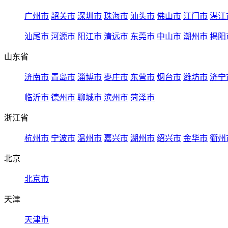
广州市
韶关市
深圳市
珠海市
汕头市
佛山市
江门市
湛江
汕尾市
河源市
阳江市
清远市
东莞市
中山市
潮州市
揭阳
山东省
济南市
青岛市
淄博市
枣庄市
东营市
烟台市
潍坊市
济宁
临沂市
德州市
聊城市
滨州市
菏泽市
浙江省
杭州市
宁波市
温州市
嘉兴市
湖州市
绍兴市
金华市
衢州
北京
北京市
天津
天津市