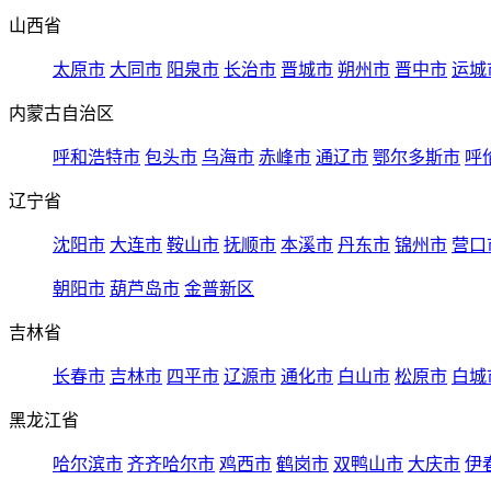
山西省
太原市
大同市
阳泉市
长治市
晋城市
朔州市
晋中市
运城
内蒙古自治区
呼和浩特市
包头市
乌海市
赤峰市
通辽市
鄂尔多斯市
呼
辽宁省
沈阳市
大连市
鞍山市
抚顺市
本溪市
丹东市
锦州市
营口
朝阳市
葫芦岛市
金普新区
吉林省
长春市
吉林市
四平市
辽源市
通化市
白山市
松原市
白城
黑龙江省
哈尔滨市
齐齐哈尔市
鸡西市
鹤岗市
双鸭山市
大庆市
伊