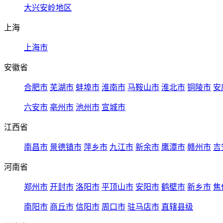
大兴安岭地区
上海
上海市
安徽省
合肥市
芜湖市
蚌埠市
淮南市
马鞍山市
淮北市
铜陵市
安
六安市
亳州市
池州市
宣城市
江西省
南昌市
景德镇市
萍乡市
九江市
新余市
鹰潭市
赣州市
吉
河南省
郑州市
开封市
洛阳市
平顶山市
安阳市
鹤壁市
新乡市
焦
南阳市
商丘市
信阳市
周口市
驻马店市
直辖县级