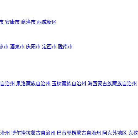
市
安康市
商洛市
西咸新区
凉市
酒泉市
庆阳市
定西市
陇南市
自治州
果洛藏族自治州
玉树藏族自治州
海西蒙古族藏族自治州
治州
博尔塔拉蒙古自治州
巴音郭楞蒙古自治州
阿克苏地区
克孜