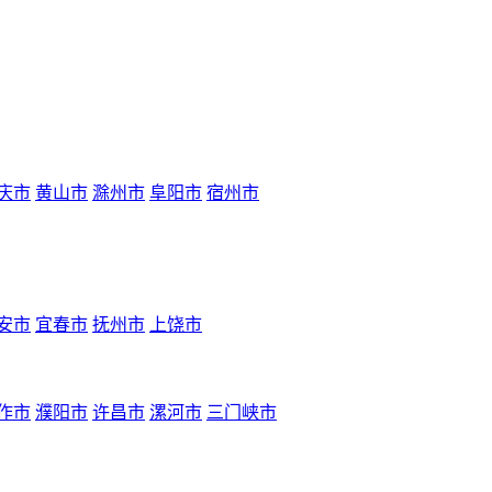
庆市
黄山市
滁州市
阜阳市
宿州市
安市
宜春市
抚州市
上饶市
作市
濮阳市
许昌市
漯河市
三门峡市