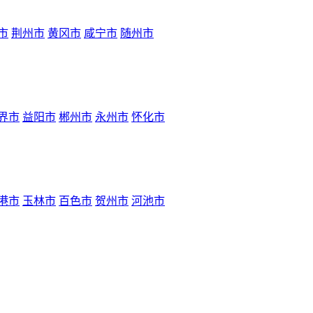
市
荆州市
黄冈市
咸宁市
随州市
界市
益阳市
郴州市
永州市
怀化市
港市
玉林市
百色市
贺州市
河池市