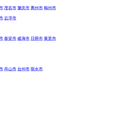
市
茂名市
肇庆市
惠州市
梅州市
市
云浮市
市
泰安市
威海市
日照市
莱芜市
市
舟山市
台州市
丽水市