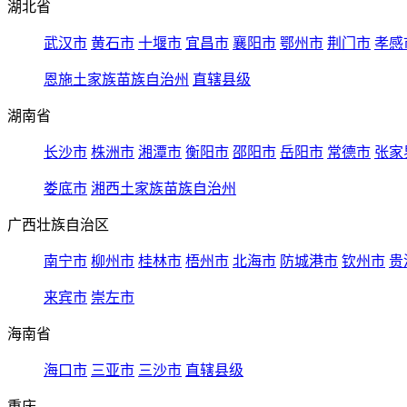
湖北省
武汉市
黄石市
十堰市
宜昌市
襄阳市
鄂州市
荆门市
孝感
恩施土家族苗族自治州
直辖县级
湖南省
长沙市
株洲市
湘潭市
衡阳市
邵阳市
岳阳市
常德市
张家
娄底市
湘西土家族苗族自治州
广西壮族自治区
南宁市
柳州市
桂林市
梧州市
北海市
防城港市
钦州市
贵
来宾市
崇左市
海南省
海口市
三亚市
三沙市
直辖县级
重庆