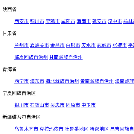
陕西省
西安市
铜川市
宝鸡市
咸阳市
渭南市
延安市
汉中市
榆林
甘肃省
兰州市
嘉峪关市
金昌市
白银市
天水市
武威市
张掖市
平
临夏回族自治州
甘南藏族自治州
青海省
西宁市
海东市
海北藏族自治州
黄南藏族自治州
海南藏族
宁夏回族自治区
银川市
石嘴山市
吴忠市
固原市
中卫市
新疆维吾尔自治区
乌鲁木齐市
克拉玛依市
吐鲁番地区
哈密地区
昌吉回族自