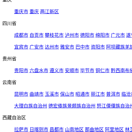
重庆市
重庆
两江新区
四川省
成都市
自贡市
攀枝花市
泸州市
德阳市
绵阳市
广元市
遂
宜宾市
广安市
达州市
雅安市
巴中市
资阳市
阿坝藏族羌
贵州省
贵阳市
六盘水市
遵义市
安顺市
毕节市
铜仁市
黔西南布
云南省
昆明市
曲靖市
玉溪市
保山市
昭通市
丽江市
普洱市
临沧
大理白族自治州
德宏傣族景颇族自治州
怒江傈僳族自治
西藏自治区
拉萨市
日喀则市
昌都市
山南地区
那曲地区
阿里地区
林