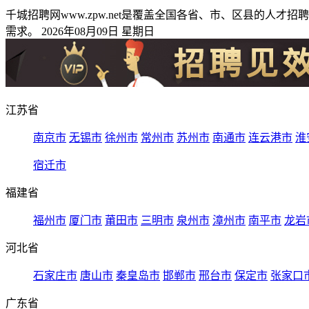
千城招聘网www.zpw.net是覆盖全国各省、市、区县的
需求。 2026年08月09日 星期日
江苏省
南京市
无锡市
徐州市
常州市
苏州市
南通市
连云港市
淮
宿迁市
福建省
福州市
厦门市
莆田市
三明市
泉州市
漳州市
南平市
龙岩
河北省
石家庄市
唐山市
秦皇岛市
邯郸市
邢台市
保定市
张家口
广东省