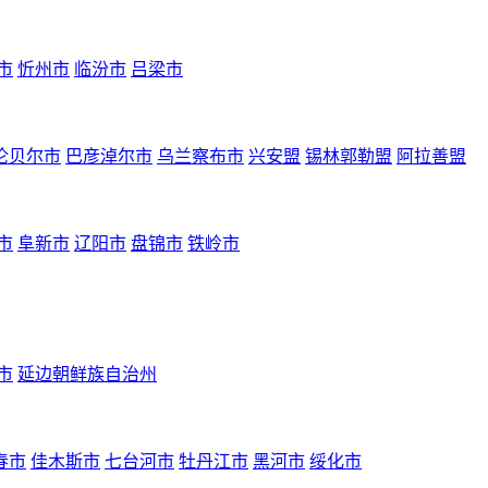
市
忻州市
临汾市
吕梁市
伦贝尔市
巴彦淖尔市
乌兰察布市
兴安盟
锡林郭勒盟
阿拉善盟
市
阜新市
辽阳市
盘锦市
铁岭市
市
延边朝鲜族自治州
春市
佳木斯市
七台河市
牡丹江市
黑河市
绥化市