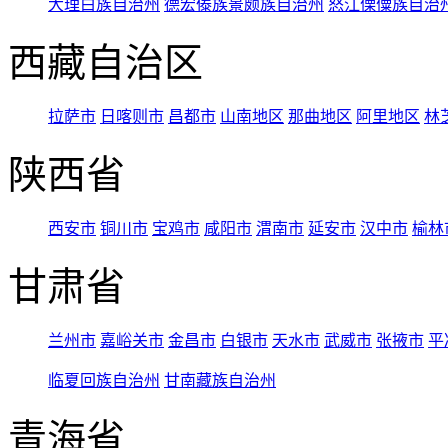
大理白族自治州
德宏傣族景颇族自治州
怒江傈僳族自治
西藏自治区
拉萨市
日喀则市
昌都市
山南地区
那曲地区
阿里地区
林
陕西省
西安市
铜川市
宝鸡市
咸阳市
渭南市
延安市
汉中市
榆林
甘肃省
兰州市
嘉峪关市
金昌市
白银市
天水市
武威市
张掖市
平
临夏回族自治州
甘南藏族自治州
青海省