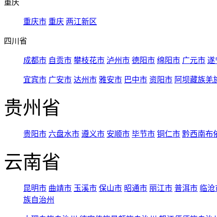
重庆
重庆市
重庆
两江新区
四川省
成都市
自贡市
攀枝花市
泸州市
德阳市
绵阳市
广元市
遂
宜宾市
广安市
达州市
雅安市
巴中市
资阳市
阿坝藏族羌
贵州省
贵阳市
六盘水市
遵义市
安顺市
毕节市
铜仁市
黔西南布
云南省
昆明市
曲靖市
玉溪市
保山市
昭通市
丽江市
普洱市
临沧
族自治州