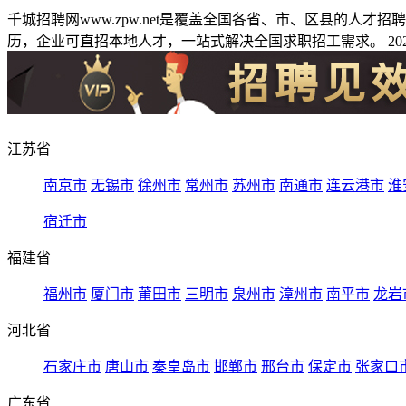
千城招聘网www.zpw.net是覆盖全国各省、市、区县的人
历，企业可直招本地人才，一站式解决全国求职招工需求。 2026
江苏省
南京市
无锡市
徐州市
常州市
苏州市
南通市
连云港市
淮
宿迁市
福建省
福州市
厦门市
莆田市
三明市
泉州市
漳州市
南平市
龙岩
河北省
石家庄市
唐山市
秦皇岛市
邯郸市
邢台市
保定市
张家口
广东省