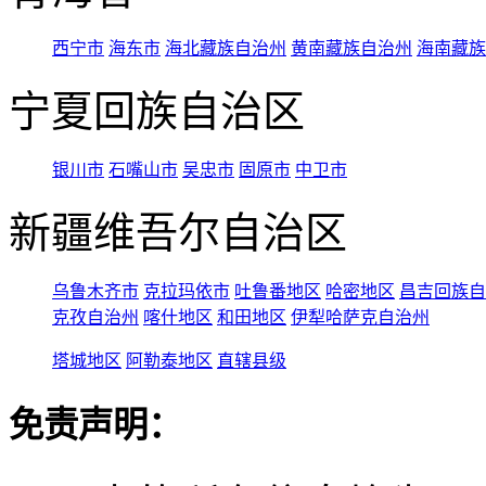
西宁市
海东市
海北藏族自治州
黄南藏族自治州
海南藏族
宁夏回族自治区
银川市
石嘴山市
吴忠市
固原市
中卫市
新疆维吾尔自治区
乌鲁木齐市
克拉玛依市
吐鲁番地区
哈密地区
昌吉回族自
克孜自治州
喀什地区
和田地区
伊犁哈萨克自治州
塔城地区
阿勒泰地区
直辖县级
免责声明：