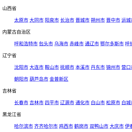
山西省
太原市
大同市
阳泉市
长治市
晋城市
朔州市
晋中市
运城
内蒙古自治区
呼和浩特市
包头市
乌海市
赤峰市
通辽市
鄂尔多斯市
呼
辽宁省
沈阳市
大连市
鞍山市
抚顺市
本溪市
丹东市
锦州市
营口
朝阳市
葫芦岛市
金普新区
吉林省
长春市
吉林市
四平市
辽源市
通化市
白山市
松原市
白城
黑龙江省
哈尔滨市
齐齐哈尔市
鸡西市
鹤岗市
双鸭山市
大庆市
伊