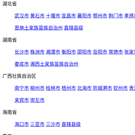
湖北省
武汉市
黄石市
十堰市
宜昌市
襄阳市
鄂州市
荆门市
孝感
恩施土家族苗族自治州
直辖县级
湖南省
长沙市
株洲市
湘潭市
衡阳市
邵阳市
岳阳市
常德市
张家
娄底市
湘西土家族苗族自治州
广西壮族自治区
南宁市
柳州市
桂林市
梧州市
北海市
防城港市
钦州市
贵
来宾市
崇左市
海南省
海口市
三亚市
三沙市
直辖县级