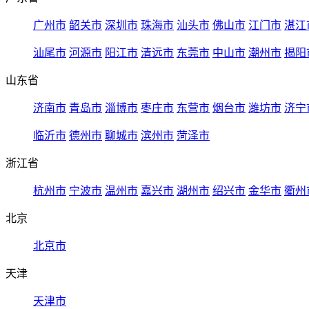
广州市
韶关市
深圳市
珠海市
汕头市
佛山市
江门市
湛江
汕尾市
河源市
阳江市
清远市
东莞市
中山市
潮州市
揭阳
山东省
济南市
青岛市
淄博市
枣庄市
东营市
烟台市
潍坊市
济宁
临沂市
德州市
聊城市
滨州市
菏泽市
浙江省
杭州市
宁波市
温州市
嘉兴市
湖州市
绍兴市
金华市
衢州
北京
北京市
天津
天津市