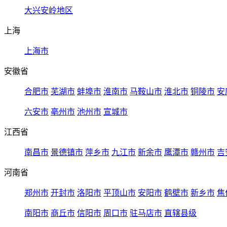
大兴安岭地区
上海
上海市
安徽省
合肥市
芜湖市
蚌埠市
淮南市
马鞍山市
淮北市
铜陵市
安
六安市
亳州市
池州市
宣城市
江西省
南昌市
景德镇市
萍乡市
九江市
新余市
鹰潭市
赣州市
吉
河南省
郑州市
开封市
洛阳市
平顶山市
安阳市
鹤壁市
新乡市
焦
南阳市
商丘市
信阳市
周口市
驻马店市
直辖县级