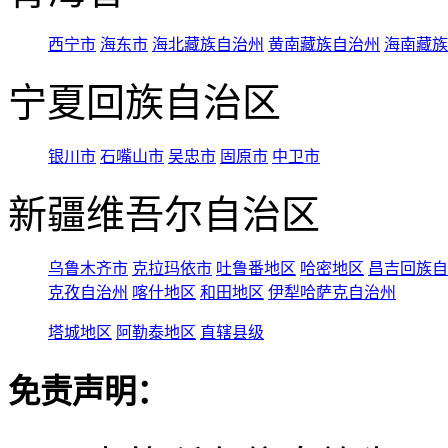
西宁市
海东市
海北藏族自治州
黄南藏族自治州
海南藏族
宁夏回族自治区
银川市
石嘴山市
吴忠市
固原市
中卫市
新疆维吾尔自治区
乌鲁木齐市
克拉玛依市
吐鲁番地区
哈密地区
昌吉回族自
克孜自治州
喀什地区
和田地区
伊犁哈萨克自治州
塔城地区
阿勒泰地区
直辖县级
免责声明：