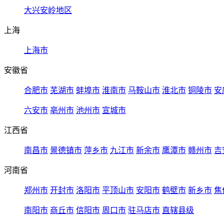
大兴安岭地区
上海
上海市
安徽省
合肥市
芜湖市
蚌埠市
淮南市
马鞍山市
淮北市
铜陵市
安
六安市
亳州市
池州市
宣城市
江西省
南昌市
景德镇市
萍乡市
九江市
新余市
鹰潭市
赣州市
吉
河南省
郑州市
开封市
洛阳市
平顶山市
安阳市
鹤壁市
新乡市
焦
南阳市
商丘市
信阳市
周口市
驻马店市
直辖县级