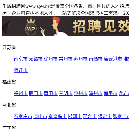
千城招聘网www.zpw.net是覆盖全国各省、市、区县的人
历，企业可直招本地人才，一站式解决全国求职招工需求。 2026
江苏省
南京市
无锡市
徐州市
常州市
苏州市
南通市
连云港市
淮
宿迁市
福建省
福州市
厦门市
莆田市
三明市
泉州市
漳州市
南平市
龙岩
河北省
石家庄市
唐山市
秦皇岛市
邯郸市
邢台市
保定市
张家口
广东省