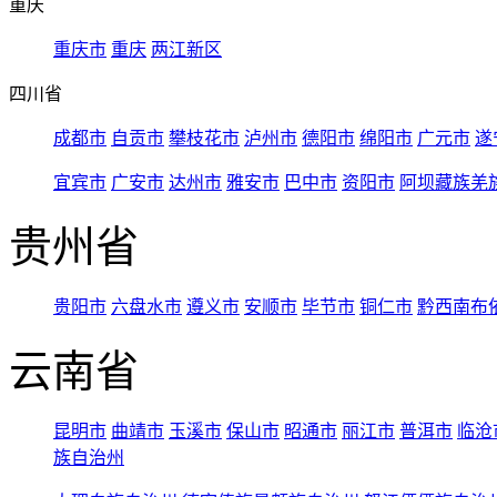
重庆
重庆市
重庆
两江新区
四川省
成都市
自贡市
攀枝花市
泸州市
德阳市
绵阳市
广元市
遂
宜宾市
广安市
达州市
雅安市
巴中市
资阳市
阿坝藏族羌
贵州省
贵阳市
六盘水市
遵义市
安顺市
毕节市
铜仁市
黔西南布
云南省
昆明市
曲靖市
玉溪市
保山市
昭通市
丽江市
普洱市
临沧
族自治州