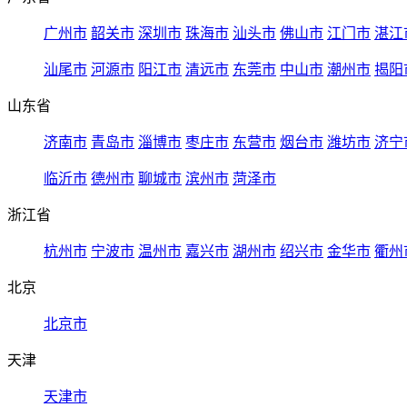
广州市
韶关市
深圳市
珠海市
汕头市
佛山市
江门市
湛江
汕尾市
河源市
阳江市
清远市
东莞市
中山市
潮州市
揭阳
山东省
济南市
青岛市
淄博市
枣庄市
东营市
烟台市
潍坊市
济宁
临沂市
德州市
聊城市
滨州市
菏泽市
浙江省
杭州市
宁波市
温州市
嘉兴市
湖州市
绍兴市
金华市
衢州
北京
北京市
天津
天津市