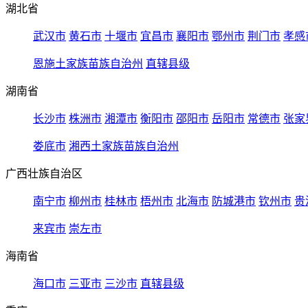
湖北省
武汉市
黄石市
十堰市
宜昌市
襄阳市
鄂州市
荆门市
孝感
恩施土家族苗族自治州
直辖县级
湖南省
长沙市
株洲市
湘潭市
衡阳市
邵阳市
岳阳市
常德市
张家
娄底市
湘西土家族苗族自治州
广西壮族自治区
南宁市
柳州市
桂林市
梧州市
北海市
防城港市
钦州市
贵
来宾市
崇左市
海南省
海口市
三亚市
三沙市
直辖县级