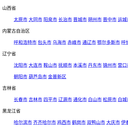
山西省
太原市
大同市
阳泉市
长治市
晋城市
朔州市
晋中市
运城
内蒙古自治区
呼和浩特市
包头市
乌海市
赤峰市
通辽市
鄂尔多斯市
呼
辽宁省
沈阳市
大连市
鞍山市
抚顺市
本溪市
丹东市
锦州市
营口
朝阳市
葫芦岛市
金普新区
吉林省
长春市
吉林市
四平市
辽源市
通化市
白山市
松原市
白城
黑龙江省
哈尔滨市
齐齐哈尔市
鸡西市
鹤岗市
双鸭山市
大庆市
伊