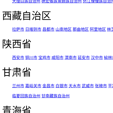
大理白族自治州
德宏傣族景颇族自治州
怒江傈僳族自治
西藏自治区
拉萨市
日喀则市
昌都市
山南地区
那曲地区
阿里地区
林
陕西省
西安市
铜川市
宝鸡市
咸阳市
渭南市
延安市
汉中市
榆林
甘肃省
兰州市
嘉峪关市
金昌市
白银市
天水市
武威市
张掖市
平
临夏回族自治州
甘南藏族自治州
青海省